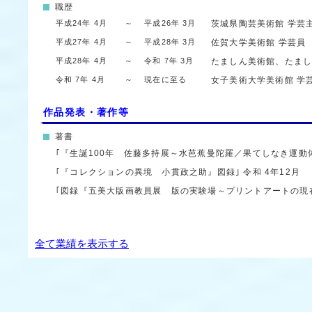
職歴
平成24年 4月
～
平成26年 3月
茨城県陶芸美術館
学芸
平成27年 4月
～
平成28年 3月
佐賀大学美術館
学芸員
平成28年 4月
～
令和 7年 3月
たましん美術館、たま
令和 7年 4月
～
現在に至る
女子美術大学美術館
学
作品発表・著作等
著書
｢『生誕100年 佐藤多持展～水芭蕉曼陀羅／果てしなき運動
｢『コレクションの異境 小貫政之助』図録｣
令和 4年12月
｢図録『五美大版画教員展 版の実験場～プリントアートの現
全て業績を表示する