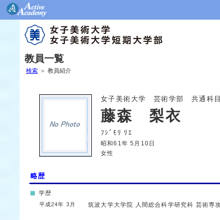
教員一覧
検索
＞
教員紹介
女子美術大学 芸術学部 共通科
藤森 梨衣
ﾌｼﾞﾓﾘ ﾘｴ
昭和61年 5月10日
女性
略歴
学歴
平成24年 3月
筑波大学大学院
人間総合科学研究科
芸術専