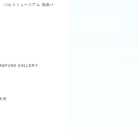
N」
パルコミュージアム 池袋パ
M&PUNK GALLERY
大学