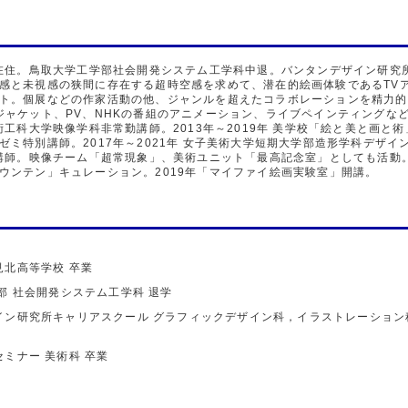
都在住。鳥取大学工学部社会開発システム工学科中退。バンタンデザイン研究
感と未視感の狭間に存在する超時空感を求めて、潜在的絵画体験であるTV
ト。個展などの作家活動の他、ジャンルを超えたコラボレーションを精力的
ジャケット、PV、NHKの番組のアニメーション、ライブペインティングな
工科大学映像学科非常勤講師。2013年～2019年 美学校「絵と美と画と術」講
ゼミ特別講師。2017年～2021年 女子美術大学短期大学部造形学科デザ
別講師。映像チーム「超常現象」、美術ユニット「最高記念室」としても活動
ウンテン」キュレーション。2019年「マイファイ絵画実験室」開講。
見北高等学校
卒業
部
社会開発システム工学科
退学
イン研究所キャリアスクール
グラフィックデザイン科，イラストレーション
セミナー
美術科
卒業