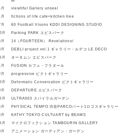
館
1月
viewtiful
Gallery unseal
1月
fictions of life
cafe+kitchen tree
7月
60 Football Visons
KDDI DESIGNING STUDIO
10月
Parking PARK
エビスパーク
5月
14（FOURTEEN）
Revelations/
4月
DEBLI project vol.1
ギャラリー・ルデコ LE DECO
11月
オータムン
エビスパーク
1月
FUSION
カフェ・フラヌール
2月
progressive
ピクトギャラリー
10月
Deformatic Conversation
ピクトギャラリー
3月
DEPARTURE
エビスパーク
11月
ULTRA003
スパイラルガーデン
5月
PHYSICAL TEMPO
渋谷PARCOパート1ロゴスギャラリー
6月
KATHY
TOKYO CULTUART by BEAMS
11月
マイクロフィクション
TAMBOURIN GALLERY
8月
アニメーション
ガーディアン・ガーデン