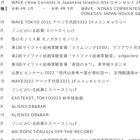
1月
WAVE | New Currents in Japanese Graphic Arts
ロサンゼルス JAP
情報】
令和 4年 2月
～
令和 4年 5月
WAVE - NOVAS CORRENTES
PONESAS
JAPAN HOUSE Sã
0月
WAVE TOKYO 2021
アーツ千代田3331 1Fメインギャラリー
1月
ゾンビがいる絵展
スペースくらげ
1月
怪のモノリス展
モノガタリモノリス
5月
第1回マイファイ絵画実験室展『クラムジング100D』
ラフアウト渋
7月
第2回マイファイ絵画実験室展『マイファイ絵画実験室』
artgallery
8月
第3回マイファイ絵画実験室展『表現のキワ』
美学校スタジオ
9月
山形ビエンナーレ2022『現代山形考〜藻が湖伝説〜』
文翔館議場ホ
1月
WAVE2022
アーツ千代田3331 1Fメインギャラリー
1月
ゾンビがいる絵展2
スペースくらげ
2月
EASTEAST_TOKYO2023
科学技術館
3月
ALIENS
DB&BAR
2月
ALIENS2
DB&BAR
1月
ゾンビがいる絵展3
スペースくらげ
6月
MICROFICTION2024
OFF THE RECORD