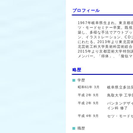
プロフィール
1967年岐阜県生まれ。東京
ツ・モードセミナー卒業。既視
築し、多様な手法でアウトプッ
ン、イラストレーション、CD
にわたる。2013年より東北芸術
北芸術工科大学美術科芸術総合
2015年より京都芸術大学特
メンバー。「得体」、「擬似マ
略歴
学歴
昭和61年 3月
岐阜県立多治
平成 2年 9月
鳥取大学
工学
平成 2年 9月
バンタンデザ
イン科
修了
平成 4年 9月
セツ・モード
職歴