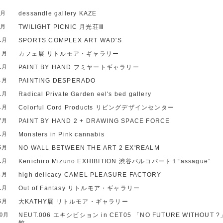
1月
dessandle
gallery KAZE
1月
TWILIGHT PICNIC
月光荘Ⅲ
1月
SPORTS COMPLEX
ART WAD'S
1月
カフェ展
リトルモア・ギャラリー
1月
PAINT BY HAND
フミヤートギャラリー
1月
PAINTING
DESPERADO
1月
Radical Private Garden
eel's bed gallery
1月
Colorful Cord Products
リビングデザインセンター
7月
PAINT BY HAND 2 + DRAWING
SPACE FORCE
1月
Monsters in Pink
cannabis
5月
NO WALL BETWEEN THE ART 2
EX'REALM
1月
Kenichiro Mizuno EXHIBITION
渋谷パルコパート１“assague”
1月
high delicacy
CAMEL PLEASURE FACTORY
1月
Out of Fantasy
リトルモア・ギャラリー
5月
大KATHY展
リトルモア・ギャラリー
10月
NEUT.006 エキシビション in CET05 「NO FUTURE WITHOUT 