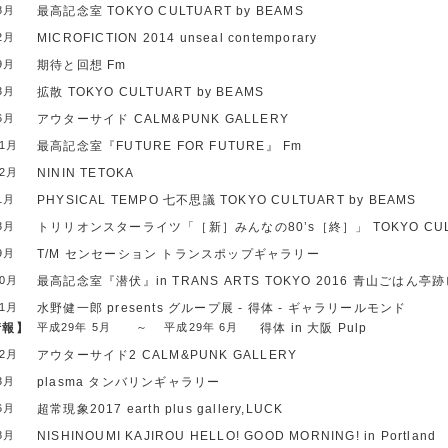
8月
最高記念室
TOKYO CULTUART by BEAMS
2月
MICROFICTION 2014
unseal contemporary
9月
期待と回想
Fm
3月
拡散
TOKYO CULTUART by BEAMS
6月
アウターサイド
CALM&PUNK GALLERY
11月
最高記念室『FUTURE FOR FUTURE』
Fm
12月
NININ
TETOKA
1月
PHYSICAL TEMPO 七不思議
TOKYO CULTUART by BEAMS
3月
トリリオンスターライツ「［新］みんなの80’s［終］」
TOKYO CU
9月
T/M センセーション
トランスポップギャラリー
10月
最高記念室『潜伏』in TRANS ARTS TOKYO 2016
青山ごはん亭跡
11月
水野健一郎 presents グループ展 - 得体 -
ギャラリールモンド
情報】
平成29年 5月
～
平成29年 6月
得体 in 大阪
Pulp
12月
アウターサイド2
CALM&PUNK GALLERY
3月
plasma
タンバリンギャラリー
6月
超常現象2017
earth plus gallery,LUCK
8月
NISHINOUMI KAJIROU
HELLO! GOOD MORNING! in Portland