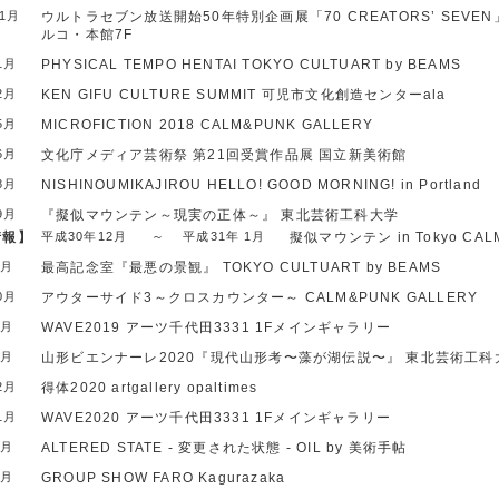
11月
ウルトラセブン放送開始50年特別企画展「70 CREATORS’ SEVE
ルコ・本館7F
1月
PHYSICAL TEMPO HENTAI
TOKYO CULTUART by BEAMS
2月
KEN GIFU CULTURE SUMMIT
可児市文化創造センターala
5月
MICROFICTION 2018
CALM&PUNK GALLERY
6月
文化庁メディア芸術祭 第21回受賞作品展
国立新美術館
8月
NISHINOUMIKAJIROU
HELLO! GOOD MORNING! in Portland
9月
『擬似マウンテン～現実の正体～』
東北芸術工科大学
情報】
平成30年12月
～
平成31年 1月
擬似マウンテン in Tokyo
CAL
5月
最高記念室『最悪の景観』
TOKYO CULTUART by BEAMS
0月
アウターサイド3～クロスカウンター～
CALM&PUNK GALLERY
9月
WAVE2019
アーツ千代田3331 1Fメインギャラリー
9月
山形ビエンナーレ2020『現代山形考〜藻が湖伝説〜』
東北芸術工科
2月
得体2020
artgallery opaltimes
1月
WAVE2020
アーツ千代田3331 1Fメインギャラリー
3月
ALTERED STATE - 変更された状態 -
OIL by 美術手帖
8月
GROUP SHOW
FARO Kagurazaka