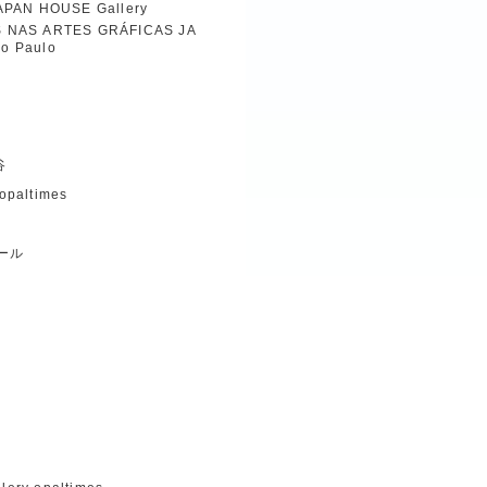
AN HOUSE Gallery
 NAS ARTES GRÁFICAS JA
o Paulo
谷
 opaltimes
ール