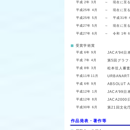
平成 2年 3月
～
現在に至
平成25年 4月
～
現在に至
平成25年 5月
～
平成31年 
平成27年 5月
～
現在に至
平成27年 6月
～
令和 1年 
受賞学術賞
平成 6年 9月
JACA'9
平成 7年 4月
第5回グラフ
平成 8年 3月
松本弦人審査
平成11年11月
URBANAR
平成 6年 9月
ABSOLUT A
平成12年 1月
JACA'9
平成12年 8月
JACA20
平成30年 6月
第21回文化
作品発表・著作等