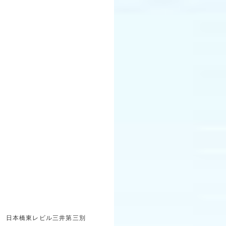
?」
日本橋東レビル三井第三別