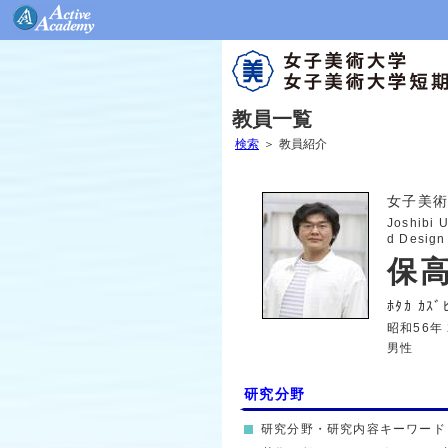
教員一覧
検索
＞
教員紹介
女子美術
Joshibi U
d Design
保
ﾎﾀｶ 
昭和56年
男性
研究分野
研究分野・研究内容キーワード