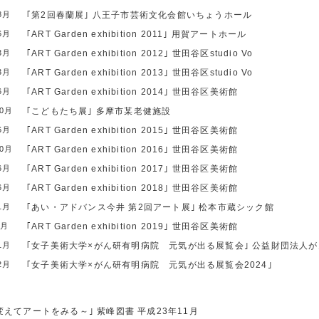
8月
｢第2回春蘭展｣
八王子市芸術文化会館いちょうホール
6月
｢ART Garden exhibition 2011｣
用賀アートホール
3月
｢ART Garden exhibition 2012｣
世田谷区studio Vo
3月
｢ART Garden exhibition 2013｣
世田谷区studio Vo
6月
｢ART Garden exhibition 2014｣
世田谷区美術館
10月
｢こどもたち展｣
多摩市某老健施設
6月
｢ART Garden exhibition 2015｣
世田谷区美術館
10月
｢ART Garden exhibition 2016｣
世田谷区美術館
6月
｢ART Garden exhibition 2017｣
世田谷区美術館
6月
｢ART Garden exhibition 2018｣
世田谷区美術館
1月
｢あい・アドバンス今井 第2回アート展｣
松本市蔵シック館
6月
｢ART Garden exhibition 2019｣
世田谷区美術館
1月
｢女子美術大学×がん研有明病院 元気が出る展覧会｣
公益財団法人が
2月
｢女子美術大学×がん研有明病院 元気が出る展覧会2024｣
変えてアートをみる～｣
紫峰図書
平成23年11月