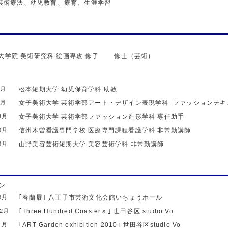
芸術療法、幼児教育、療育、生涯学習
 大学院
美術研究科
絵画専攻
修了
修士（芸術）
3月
松本短期大学
幼児保育学科
助教
3月
女子美術大学
芸術学部アート・デザイン表現学科 ファッションテ
3月
女子美術大学
芸術学部ファッション造形学科
専任助手
3月
信州木曽看護専門学校
医療専門課程看護学科
非常勤講師
3月
山野美容芸術短期大学
美容芸術学科
非常勤講師
ン
8月
｢春蘭展｣
八王子市芸術文化会館いちょうホール
12月
｢Three Hundred Coasterｓ｣
世田谷区 studio Vo
1月
｢ART Garden exhibition 2010｣
世田谷区studio Vo