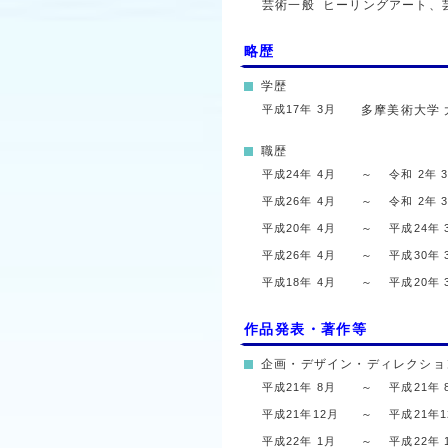
芸術一般
ヒーリングアート、
略歴
学歴
平成17年 3月
多摩美術大学
職歴
平成24年 4月
～
令和 2年 
平成26年 4月
～
令和 2年 
平成20年 4月
～
平成24年 
平成26年 4月
～
平成30年 
平成18年 4月
～
平成20年 
作品発表・著作等
企画・デザイン・ディレクショ
平成21年 8月
～
平成21年 
平成21年12月
～
平成21年
平成22年 1月
～
平成22年 