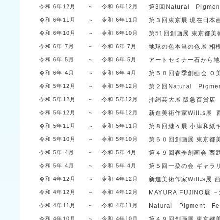
令和 6年12月
～
令和 6年12月
第3回Natural Pigmen
令和 6年11月
～
令和 6年11月
第３回東京展 現在日本
令和 6年10月
～
令和 6年10月
第51回創画展 東京都
令和 6年 7月
～
令和 6年 7月
地球の色本当の色展
相
令和 6年 5月
～
令和 6年 5月
アートセミナー石から
令和 6年 4月
～
令和 6年 4月
第５０回春季創画会
Ｏ
令和 5年12月
～
令和 5年12月
第２回Natural Pigmen
令和 5年12月
～
令和 5年12月
沖縄芸大展
阪急百貨店
令和 5年12月
～
令和 5年12月
新進美術作家Will₊s展
令和 5年11月
～
令和 5年11月
第８回継々展
小津和紙
令和 5年10月
～
令和 5年10月
第５０回創画展
東京都
令和 5年 4月
～
令和 5年 4月
第４９回春季創画会
西
令和 5年 4月
～
令和 5年 4月
第５回一朶の会
ギャラ
令和 4年12月
～
令和 4年12月
新進美術作家Will₊s展
令和 4年12月
～
令和 4年12月
MAYURA FUJINO
令和 4年11月
～
令和 4年11月
Natural Pigment Fe
令和 4年10月
～
令和 4年10月
第４９回創画展
東京都