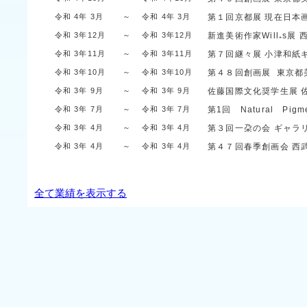
令和 4年 3月
～
令和 4年 3月
第１回京都展 現在日本
令和 3年12月
～
令和 3年12月
新進美術作家Will₊s展
令和 3年11月
～
令和 3年11月
第７回継々展
小津和紙
令和 3年10月
～
令和 3年10月
第４８回創画展
東京都
令和 3年 9月
～
令和 3年 9月
佐藤国際文化奨学生展
令和 3年 7月
～
令和 3年 7月
第1回 Natural Pigme
令和 3年 4月
～
令和 3年 4月
第３回一朶の会
ギャラ
令和 3年 4月
～
令和 3年 4月
第４７回春季創画会
西
全て業績を表示する