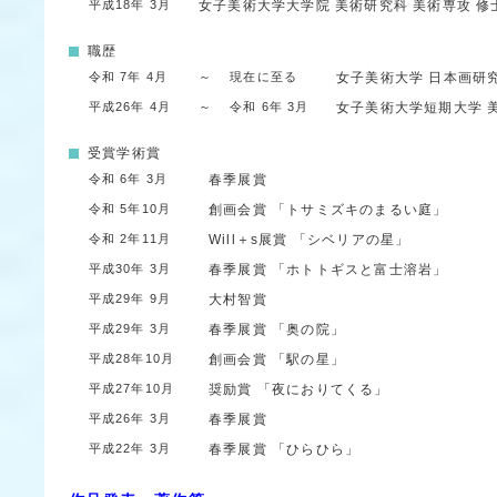
平成18年 3月
女子美術大学大学院
美術研究科
美術専攻
修
職歴
令和 7年 4月
～
現在に至る
女子美術大学
日本画研
平成26年 4月
～
令和 6年 3月
女子美術大学短期大学
受賞学術賞
令和 6年 3月
春季展賞
令和 5年10月
創画会賞
「トサミズキのまるい庭」
令和 2年11月
Will＋s展賞
「シベリアの星」
平成30年 3月
春季展賞
「ホトトギスと富士溶岩」
平成29年 9月
大村智賞
平成29年 3月
春季展賞
「奥の院」
平成28年10月
創画会賞
「駅の星」
平成27年10月
奨励賞
「夜におりてくる」
平成26年 3月
春季展賞
平成22年 3月
春季展賞
「ひらひら」